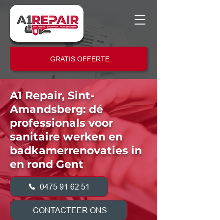
GRATIS OFFERTE
A1 Repair, Sint-
Amandsberg: dé
professionals voor
sanitaire werken en
badkamerrenovaties in
en rond Gent
0475 91 62 51
CONTACTEER ONS